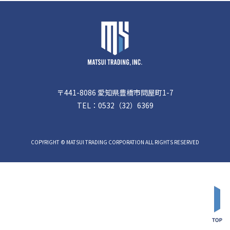
〒441-8086 愛知県豊橋市問屋町1-7
TEL：
0532（32）6369
COPYRIGHT © MATSUI TRADING CORPORATION ALL RIGHTS RESERVED