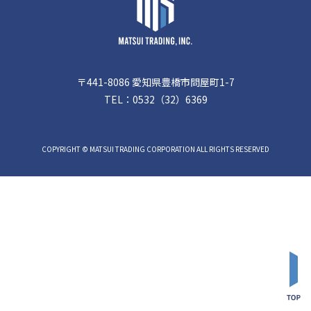
〒441-8086 愛知県豊橋市問屋町1-7
TEL：
0532（32）6369
COPYRIGHT © MATSUI TRADING CORPORATION ALL RIGHTS RESERVED