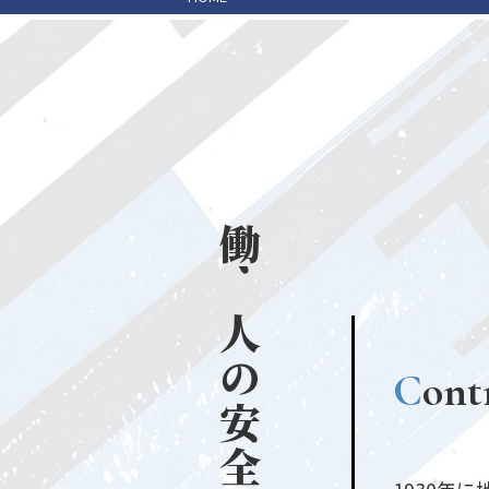
働
く
人
の
C
ont
安
全