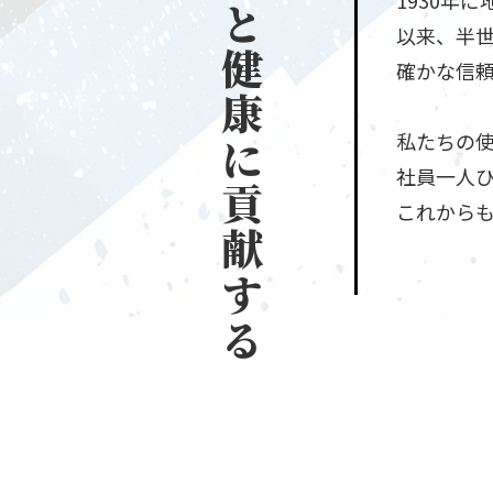
1930年
と
以来、半
健
確かな信
康
私たちの
に
社員一人
貢
これから
献
す
る