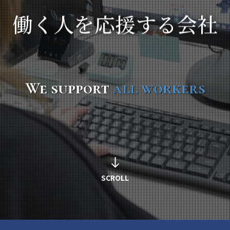
働く人を応援する会社
We support
all workers
SCROLL