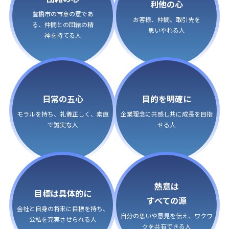
利他の心
豊橋市の市章の意であ
お客様、仲間、取引先を
る、仲間との団結の精
思いやれる人
神を持てる人
日常の五心
目的を明確に
モラルを持ち、礼儀正しく、
素直
企業理念に共感し共に
成長を目指
で誠実な人
せる人
熱意は
目標は具体的に
すべての源
会社と自身の将来に目標を持ち、
自分の思いや意見を伝え、
ワクワ
公私を充実させられる人
クを共有できる人